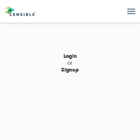
M
Login
or
Signup