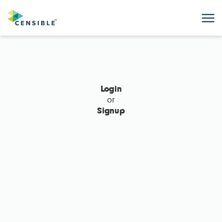
M
Login
or
Signup