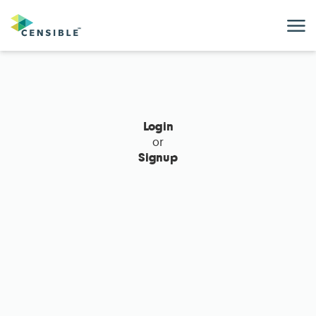
M
Login
or
Signup