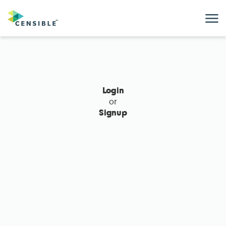
M
Login
or
Signup