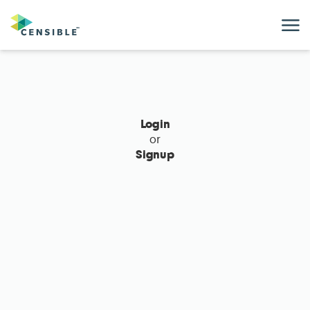
M
Login
or
Signup